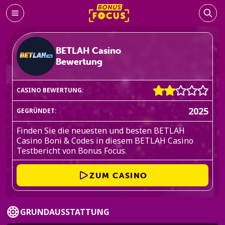
BETLAH Casino
Bewertung
CASINO BEWERTUNG:
2025
GEGRÜNDET:
Finden Sie die neuesten und besten BETLAH
Casino Boni & Codes in diesem BETLAH Casino
Testbericht von Bonus Focus.
ZUM CASINO
GRUNDAUSSTATTUNG