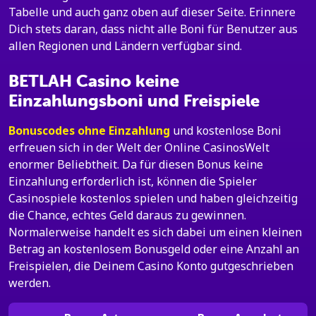
Tabelle und auch ganz oben auf dieser Seite. Erinnere
Dich stets daran, dass nicht alle Boni für Benutzer aus
allen Regionen und Ländern verfügbar sind.
BETLAH Casino keine
Einzahlungsboni und Freispiele
Bonuscodes ohne Einzahlung
und kostenlose Boni
erfreuen sich in der Welt der Online CasinosWelt
enormer Beliebtheit. Da für diesen Bonus keine
Einzahlung erforderlich ist, können die Spieler
Casinospiele kostenlos spielen und haben gleichzeitig
die Chance, echtes Geld daraus zu gewinnen.
Normalerweise handelt es sich dabei um einen kleinen
Betrag an kostenlosem Bonusgeld oder eine Anzahl an
Freispielen, die Deinem Casino Konto gutgeschrieben
werden.