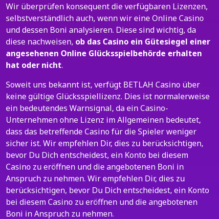
Wir überprüfen konsequent die verfügbaren Lizenzen,
selbstverständlich auch, wenn wir eine Online Casino
und dessen Boni analysieren. Diese sind wichtig, da
diese nachweisen,
ob das Casino ein Gütesiegel einer
angesehenen Online Glücksspielbehörde erhalten
hat oder nicht
.
Soweit uns bekannt ist, verfügt BETLAH Casino über
keine gültige Glücksspiellizenz. Dies ist normalerweise
ein bedeutendes Warnsignal, da ein Casino-
Unternehmen ohne Lizenz im Allgemeinen bedeutet,
dass das betreffende Casino für die Spieler weniger
sicher ist. Wir empfehlen Dir, dies zu berücksichtigen,
bevor Du Dich entscheidest, ein Konto bei diesem
Casino zu eröffnen und die angebotenen Boni in
Anspruch zu nehmen. Wir empfehlen Dir, dies zu
berücksichtigen, bevor Du Dich entscheidest, ein Konto
bei diesem Casino zu eröffnen und die angebotenen
Boni in Anspruch zu nehmen.