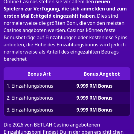
Online Casinos stellen sie vor allem den
neuen
Spielern zur Verfügung, die sich anmelden und zum
ersten Mal Echtgeld eingezahlt haben
. Dies sind
normalerweise die größten Boni, die von den meisten
Casinos angeboten werden. Casinos können feste
Bonusbeträge auf Einzahlungen oder kostenlose Spins
anbieten, die Höhe des Einzahlungsbonus wird jedoch
normalerweise als Anteil des eingezahlten Betrags
berechnet.
Bonus Art
Bonus Angebot
1. Einzahlungsbonus
9.999 RM Bonus
2. Einzahlungsbonus
9.999 RM Bonus
3. Einzahlungsbonus
9.999 RM Bonus
Die 2026 von BETLAH Casino angebotenen
Einzahlungsboni findest Du in der oben ersichtlichen