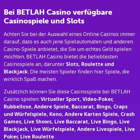
Bei BETLAH Casino verfügbare
Casinospiele und Slots
Achten Sie bei der Auswahl eines Online Casinos immer
darauf, dass es auch jene Spielautomaten und anderen
Casino-Spiele anbietet, die Sie um echtes Geld spielen
möchten. BETLAH Casino bietet die beliebtesten
Casinospiele an, darunter
Slots, Roulette und
Blackjack
. Die meisten Spieler finden hier Spiele, die
wirklich Spaß machen.
Zusätzlich können Sie diese Casinospiele bei BETLAH
Casino spielen:
Virtueller Sport, Video-Poker,
Rubbellose, Andere Spiele, Baccarat, Bingo, Craps
und Würfelspiele, Keno, Andere Karten Spiele, Crash
Games, Live Shows, Live Baccarat, Live Bingo, Live
Blackjack, Live Würfelspiele, Andere Livespiele, Live
Poker, Live Roulette
.