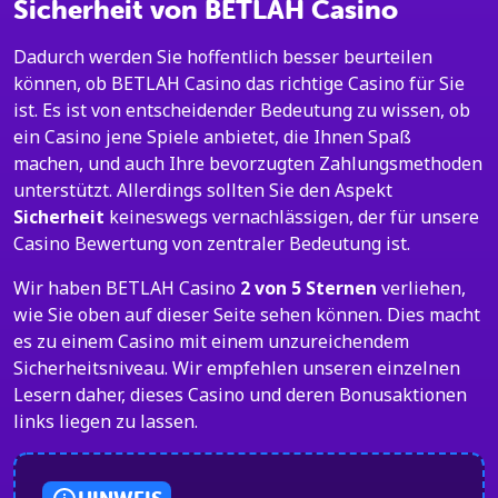
Sicherheit von BETLAH Casino
Dadurch werden Sie hoffentlich besser beurteilen
können, ob BETLAH Casino das richtige Casino für Sie
ist. Es ist von entscheidender Bedeutung zu wissen, ob
ein Casino jene Spiele anbietet, die Ihnen Spaß
machen, und auch Ihre bevorzugten Zahlungsmethoden
unterstützt. Allerdings sollten Sie den Aspekt
Sicherheit
keineswegs vernachlässigen, der für unsere
Casino Bewertung von zentraler Bedeutung ist.
Wir haben BETLAH Casino
2 von 5 Sternen
verliehen,
wie Sie oben auf dieser Seite sehen können. Dies macht
es zu einem Casino mit einem unzureichendem
Sicherheitsniveau. Wir empfehlen unseren einzelnen
Lesern daher, dieses Casino und deren Bonusaktionen
links liegen zu lassen.