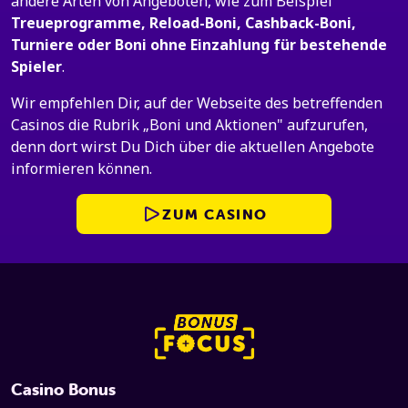
andere Arten von Angeboten, wie zum Beispiel
Treueprogramme, Reload-Boni, Cashback-Boni,
Turniere oder Boni ohne Einzahlung für bestehende
Spieler
.
Wir empfehlen Dir, auf der Webseite des betreffenden
Casinos die Rubrik „Boni und Aktionen" aufzurufen,
denn dort wirst Du Dich über die aktuellen Angebote
informieren können.
ZUM CASINO
Casino Bonus