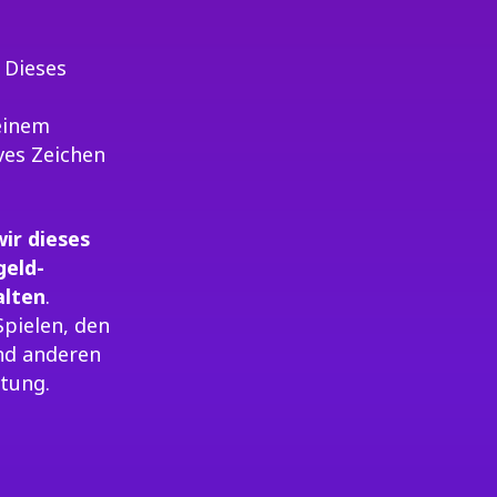
 Dieses
 einem
ves Zeichen
ir dieses
geld-
alten
.
pielen, den
nd anderen
rtung.