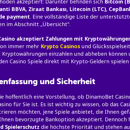
oden akzeptiert: Darunter befinden sich
Bitcoin (
ranti BBVA, Ziraat Bankası, Litecoin (LTC), CepBa
ode payment
. Eine vollständige Liste der unterstüt
en im Abschnitt „Übersicht".
asino akzeptiert Zahlungen mit Kryptowährunge
 von immer mehr
Krypto Casinos
und Glücksspielseit
t Kryptowährungen einzahlen und abheben können 
den Casino Spiele direkt mit Krypto-Geldern spielen
nfassung und Sicherheit
ie hoffentlich eine Vorstellung, ob DinamoBet Casin
sino für Sie ist. Es ist wichtig zu wissen, ob das Ca
strieren möchten, jene Spiele anbietet, die Ihnen gef
 Ihnen bevorzugte Bankoption akzeptiert. Dennoch 
nd Spielerschutz
die höchste Priorität und stehen a