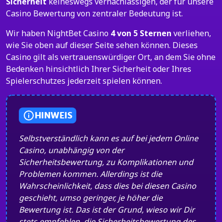
Sicherheit
keineswegs vernachlässigen, der für unsere
Casino Bewertung von zentraler Bedeutung ist.
Wir haben NightBet Casino
4 von 5 Sternen
verliehen,
wie Sie oben auf dieser Seite sehen können. Dieses
Casino gilt als vertrauenswürdiger Ort, an dem Sie ohne
Bedenken hinsichtlich Ihrer Sicherheit oder Ihres
Spielerschutzes jederzeit spielen können.
HINWEIS
Selbstverständlich kann es auf bei jedem Online
Casino, unabhängig von der
Sicherheitsbewertung, zu Komplikationen und
Problemen kommen. Allerdings ist die
Wahrscheinlichkeit, dass dies bei diesen Casino
geschieht, umso geringer, je höher die
Bewertung ist. Das ist der Grund, wieso wir Dir
stets empfehlen, die Sicherheitsbewertung des