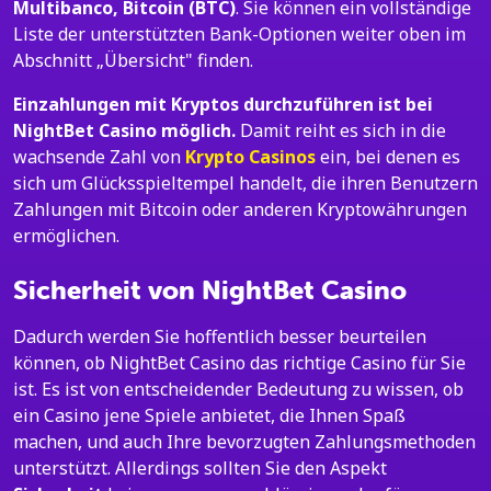
Multibanco, Bitcoin (BTC)
. Sie können ein vollständige
Liste der unterstützten Bank-Optionen weiter oben im
Abschnitt „Übersicht" finden.
Einzahlungen mit Kryptos durchzuführen ist bei
NightBet Casino möglich.
Damit reiht es sich in die
wachsende Zahl von
Krypto Casinos
ein, bei denen es
sich um Glücksspieltempel handelt, die ihren Benutzern
Zahlungen mit Bitcoin oder anderen Kryptowährungen
ermöglichen.
Sicherheit von NightBet Casino
Dadurch werden Sie hoffentlich besser beurteilen
können, ob NightBet Casino das richtige Casino für Sie
ist. Es ist von entscheidender Bedeutung zu wissen, ob
ein Casino jene Spiele anbietet, die Ihnen Spaß
machen, und auch Ihre bevorzugten Zahlungsmethoden
unterstützt. Allerdings sollten Sie den Aspekt