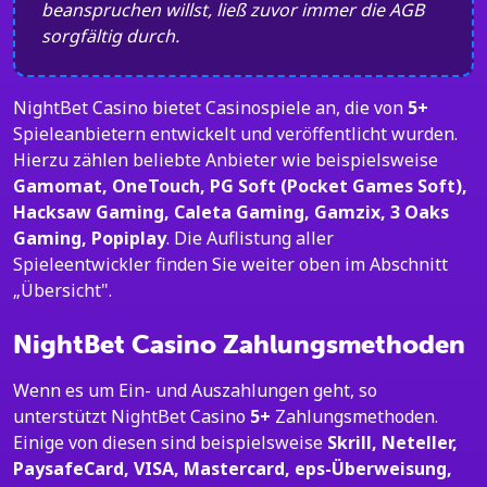
beanspruchen willst, ließ zuvor immer die AGB
sorgfältig durch.
NightBet Casino bietet Casinospiele an, die von
5+
Spieleanbietern entwickelt und veröffentlicht wurden.
Hierzu zählen beliebte Anbieter wie beispielsweise
Gamomat, OneTouch, PG Soft (Pocket Games Soft),
Hacksaw Gaming, Caleta Gaming, Gamzix, 3 Oaks
Gaming, Popiplay
. Die Auflistung aller
Spieleentwickler finden Sie weiter oben im Abschnitt
„Übersicht".
NightBet Casino Zahlungsmethoden
Wenn es um Ein- und Auszahlungen geht, so
unterstützt NightBet Casino
5+
Zahlungsmethoden.
Einige von diesen sind beispielsweise
Skrill, Neteller,
PaysafeCard, VISA, Mastercard, eps-Überweisung,