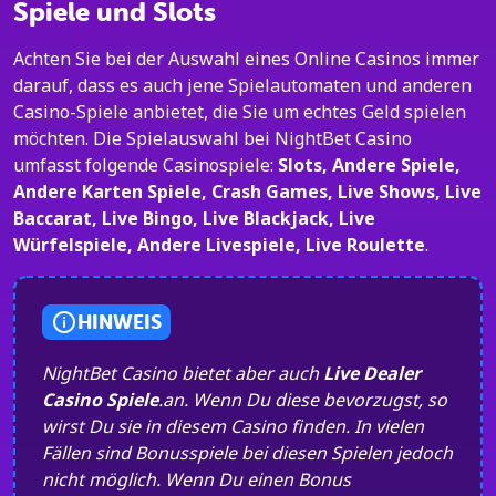
Spiele und Slots
Achten Sie bei der Auswahl eines Online Casinos immer
darauf, dass es auch jene Spielautomaten und anderen
Casino-Spiele anbietet, die Sie um echtes Geld spielen
möchten. Die Spielauswahl bei NightBet Casino
umfasst folgende Casinospiele:
Slots, Andere Spiele,
Andere Karten Spiele, Crash Games, Live Shows, Live
Baccarat, Live Bingo, Live Blackjack, Live
Würfelspiele, Andere Livespiele, Live Roulette
.
HINWEIS
NightBet Casino bietet aber auch
Live Dealer
Casino Spiele
.an. Wenn Du diese bevorzugst, so
wirst Du sie in diesem Casino finden. In vielen
Fällen sind Bonusspiele bei diesen Spielen jedoch
nicht möglich. Wenn Du einen Bonus