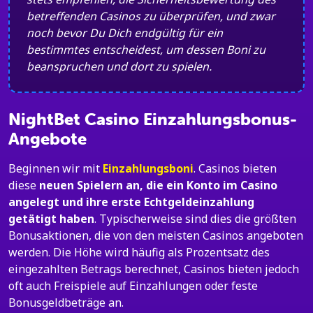
betreffenden Casinos zu überprüfen, und zwar
noch bevor Du Dich endgültig für ein
bestimmtes entscheidest, um dessen Boni zu
beanspruchen und dort zu spielen.
NightBet Casino Einzahlungsbonus-
Angebote
Beginnen wir mit
Einzahlungsboni
. Casinos bieten
diese
neuen Spielern an, die ein Konto im Casino
angelegt und ihre erste Echtgeldeinzahlung
getätigt haben
. Typischerweise sind dies die größten
Bonusaktionen, die von den meisten Casinos angeboten
werden. Die Höhe wird häufig als Prozentsatz des
eingezahlten Betrags berechnet, Casinos bieten jedoch
oft auch Freispiele auf Einzahlungen oder feste
Bonusgeldbeträge an.