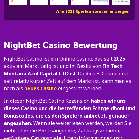
Alle (23) Spieleanbieter anzeigen
NightBet Casino Bewertung
NightBet Casino ist ein Online Casino, das seit
2025
aktiv am Markt tätig ist und im Besitz von
Fin Tech
Montana Azul Capital LTD
ist. Da dieses Casino erst
seit relativ kurzer Zeit auf dem Markt ist, kann man es
noch als
neues Casino
eingestuft werden.
In dieser NightBet Casino Rezension
haben wir uns
dieses Casino und die betreffenden Echtgeldboni und
Bonuscodes, die es den Spielern anbietet, genauer
angesehen
. Wenn sie weiterlesen werden, werden Sie
mehr über die Bonusangebote, Zahlungsanbieter,
verfügbare Casinospiele, Lizenzinformationen usw.