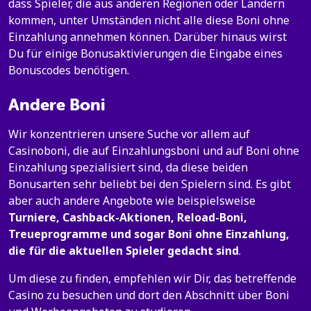
dass Spieler, die aus anderen Regionen oder Ländern
kommen, unter Umständen nicht alle diese Boni ohne
Einzahlung annehmen können. Darüber hinaus wirst
Du für einige Bonusaktivierungen die Eingabe eines
Bonuscodes benötigen.
Andere Boni
Wir konzentrieren unsere Suche vor allem auf
Casinoboni, die auf Einzahlungsboni und auf Boni ohne
Einzahlung spezialisiert sind, da diese beiden
Bonusarten sehr beliebt bei den Spielern sind. Es gibt
aber auch andere Angebote wie beispielsweise
Turniere, Cashback-Aktionen, Reload-Boni,
Treueprogramme und sogar Boni ohne Einzahlung,
die für die aktuellen Spieler gedacht sind
.
Um diese zu finden, empfehlen wir Dir, das betreffende
Casino zu besuchen und dort den Abschnitt über Boni