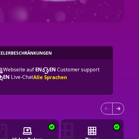
IELERBESCHRÄNKUNGEN
Webseite auf
EN
EN
Customer support
EN
Live-Chat
Alle Sprachen