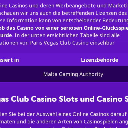
ine Casinos und deren Werbeangebote und Market
schauen wir uns auch die betreffenden Lizenzen des
ese Information kann von entscheidender Bedeutung 
ob das Casino von einer seriösen Online-Glücksspi
urde
. In der unten ersichtlichen Tabelle sind alle
ationen von Paris Vegas Club Casino einsehbar
siert in
Lizenzbehörde
Malta Gaming Authority
gas Club Casino Slots und Casino 
len Sie bei der Auswahl eines Online Casinos darauf
omaten und die anderen Arten von Casinospielen an