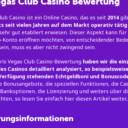
egas Club Casino Bewertung
lub Casino ist ein Online Casino, das es seit
2014
gib
ts seit vielen Jahren auf dem Markt operativ tätig 
 sehr gut etabliert erwiesen. Dieser Aspekt kann für v
no-Konto eröffnen möchten, von entscheidender Bed
ein, muss es aber nicht zwingend sein.
aris Vegas Club Casino-Bewertung
haben wir die ein
s Casinos detailliert analysiert, so beispielsweis
 Verfügung stehenden Echtgeldboni und Bonuscod
 Bonusangebote, die speziellen Funktionen, die Cas
 Bankoptionen, die Lizenzierung und weiters über d
ten, so lesen Sie einfach hier diesen Artikel weiter.
rungsinformationen