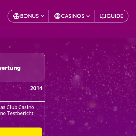
BONUS
CASINOS
GUIDE
wertung
2014
gas Club Casino
ino Testbericht