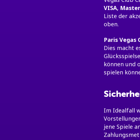
VISA, Master
Liste der akz
oben.
Paris Vegas 
Dies macht 
Glücksspiels
können und of
spielen könn
Sicherh
Im Idealfall 
Vorstellungen
jene Spiele a
Zahlungsmeth