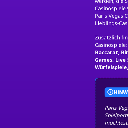
werden, die S
Casinospiele
Paris Vegas C
Lieblings-Cas
Zusätzlich fi
Casinospiele
Baccarat, Bi
Games, Live 
Würfelspiele,
HINW
Paris Veg
Spielport
möchtest,