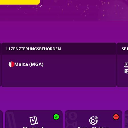
LIZENZIERUNGSBEHÖRDEN
SP
Malta (MGA)