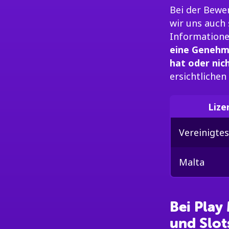
Bei der Bewe
wir uns auch 
Informationen
eine Genehmi
hat oder nic
ersichtlichen
Lize
Vereinigtes
Malta
Bei Play
und Slot