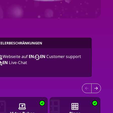
IELERBESCHRÄNKUNGEN
Webseite auf
EN
EN
Customer support
EN
Live-Chat