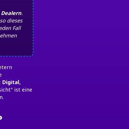
e Dealern
.
 so dieses
eden Fall
 nehmen
etern
e
 Digital,
icht" ist eine
n.
o