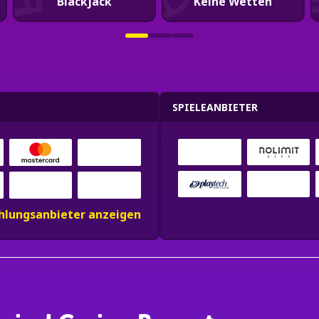
Blackjack
Keine Wetten
SPIELEANBIETER
ahlungsanbieter anzeigen