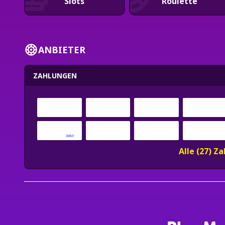
Slots
Roulette
ANBIETER
ZAHLUNGEN
Alle (27) Z