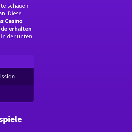
ote schauen
an. Diese
as Casino
rde erhalten
 in der unten
ssion
spiele