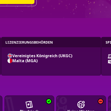
LIZENZIERUNGSBEHÖRDEN
SP
Vereinigtes Königreich (UKGC)
Malta (MGA)