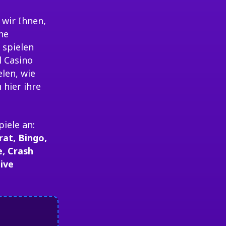
 wir Ihnen,
ne
 spielen
l Casino
len, wie
n hier ihre
iele an:
rat, Bingo,
e, Crash
Live