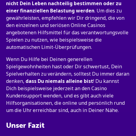
nicht Dein Leben nachteilig bestimmen oder zu
einer finanziellen Belastung werden
. Um dies zu
gewährleisten, empfehlen wir Dir dringend, die von
den einzelnen und seriösen Online Casinos
angebotenen Hilfsmittel für das verantwortungsvolle
Spielen zu nutzen, wie beispielsweise die
automatischen Limit-Überprüfungen.
Wenn Du Hilfe bei Deinen generellen
Spielgewohnheiten hast oder Dir schwertust, Dein
Spielverhalten zu verändern, solltest Du immer daran
denken,
dass Du niemals alleine bist
! Du kannst
Dich beispielsweise jederzeit an den Casino
Kundensupport wenden, und es gibt auch viele
Hilfsorganisationen, die online und persönlich rund
um die Uhr erreichbar sind, auch in Deiner Nähe.
Unser Fazit