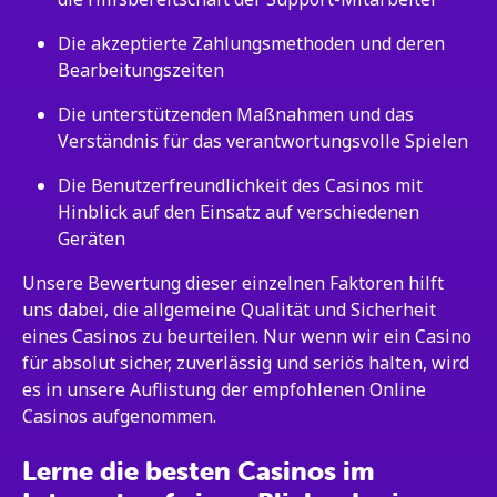
Die akzeptierte Zahlungsmethoden und deren
Bearbeitungszeiten
Die unterstützenden Maßnahmen und das
Verständnis für das verantwortungsvolle Spielen
Die Benutzerfreundlichkeit des Casinos mit
Hinblick auf den Einsatz auf verschiedenen
Geräten
Unsere Bewertung dieser einzelnen Faktoren hilft
uns dabei, die allgemeine Qualität und Sicherheit
eines Casinos zu beurteilen. Nur wenn wir ein Casino
für absolut sicher, zuverlässig und seriös halten, wird
es in unsere Auflistung der empfohlenen Online
Casinos aufgenommen.
Lerne die besten Casinos im