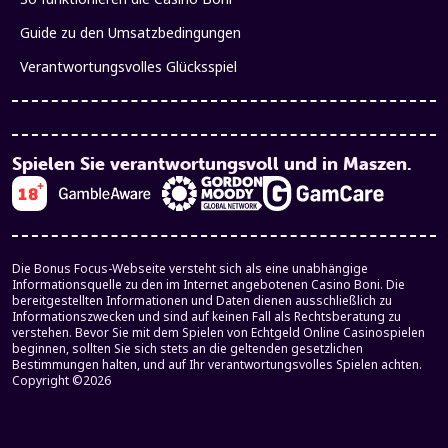
Guide zu den Umsatzbedingungen
Verantwortungsvolles Glücksspiel
Spielen Sie verantwortungsvoll und in Maszen.
Die Bonus Focus-Webseite versteht sich als eine unabhängige
Informationsquelle zu den im Internet angebotenen Casino Boni. Die
bereitgestellten Informationen und Daten dienen ausschließlich zu
Informationszwecken und sind auf keinen Fall als Rechtsberatung zu
verstehen. Bevor Sie mit dem Spielen von Echtgeld Online Casinospielen
beginnen, sollten Sie sich stets an die geltenden gesetzlichen
Bestimmungen halten, und auf Ihr verantwortungsvolles Spielen achten.
Copyright ©2026