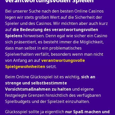
verantwortungsvollen Spielen
Bei unserer Suche nach den besten Online Casinos
legen wir stets großen Wert auf die Sicherheit der
Spieler und des Casinos. Wir möchten aber auch kurz
auf
die Bedeutung des verantwortungsvollen
Spielens
hinweisen. Denn egal wie sicher ein Casino
sich präsentiert, es besteht immer die Möglichkeit,
dass man selbst in ein problematisches
Spielverhalten verfällt, besonders wenn man nicht
von Anfang an auf
verantwortungsvolle
Spielgewohnheiten
setzt.
Beim Online Glücksspiel ist es wichtig,
sich an
strenge und selbstbestimmte
Vorsichtsmaßnahmen zu halten
und eigene
festgelegte Grenzen hinsichtlich des verfügbaren
Spielbudgets und der Spielzeit einzuhalten.
Glücksspiel sollte ja eigentlich
nur Spaß machen und