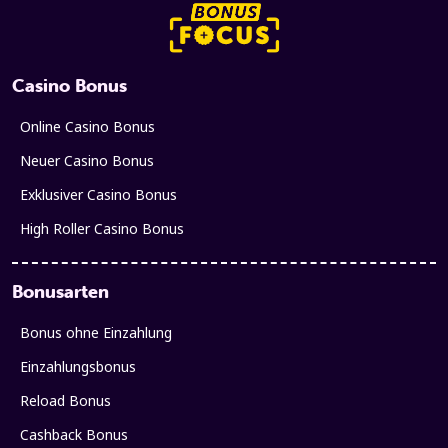
Casino Bonus
Online Casino Bonus
Neuer Casino Bonus
Exklusiver Casino Bonus
High Roller Casino Bonus
Bonusarten
Bonus ohne Einzahlung
Einzahlungsbonus
Reload Bonus
Cashback Bonus