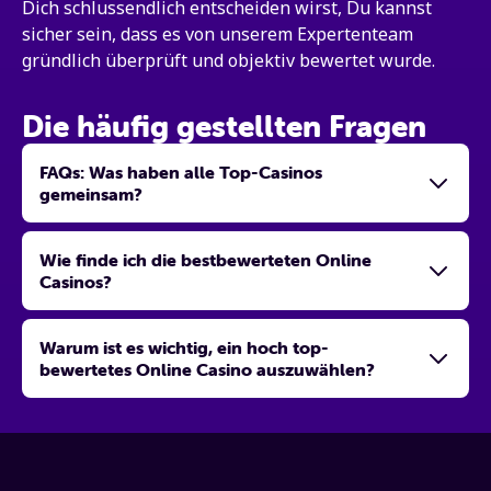
Dich schlussendlich entscheiden wirst, Du kannst
sicher sein, dass es von unserem Expertenteam
gründlich überprüft und objektiv bewertet wurde.
Die häufig gestellten Fragen
FAQs: Was haben alle Top-Casinos
gemeinsam?
Wie finde ich die bestbewerteten Online
Casinos?
Warum ist es wichtig, ein hoch top-
bewertetes Online Casino auszuwählen?