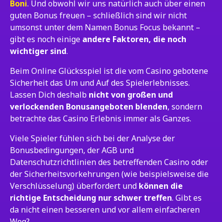
Boni
. Und obwohl wir uns natürlich auch über einen
guten Bonus freuen – schließlich sind wir nicht
umsonst unter dem Namen Bonus Focus bekannt –
gibt es noch einige
andere Faktoren, die noch
wichtiger sind
.
Beim Online Glücksspiel ist die vom Casino gebotene
Sicherheit das Um und Auf des Spielerlebnisses.
Lassen Dich deshalb
nicht von großen und
verlockenden Bonusangeboten blenden
, sondern
betrachte das Casino Erlebnis immer als Ganzes.
Viele Spieler fühlen sich bei der Analyse der
Bonusbedingungen, der AGB und
Datenschutzrichtlinien des betreffenden Casino oder
der Sicherheitsvorkehrungen (wie beispielsweise die
Verschlüsselung) überfordert und
können die
richtige Entscheidung nur schwer treffen
. Gibt es
da nicht einen besseren und vor allem einfacheren
Weg?